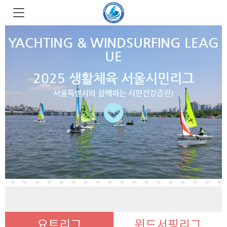
YACHTING &
WINDSURFING
LEAG
UE
2025 생활체육 서울시민리그
서울특별시와 함께하는 시민건강증진!
요트리그
윈드서핑리그